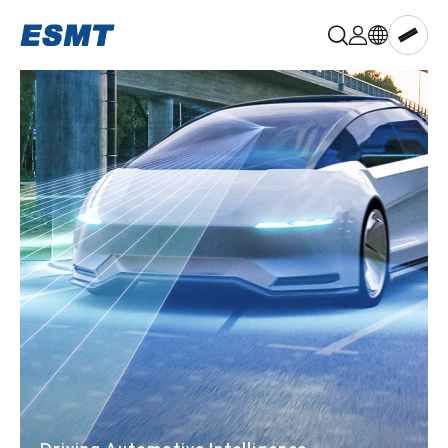
晶
豪
科
技,ESMT
Memory
aiPIM™
DRAM
LPDRAM
PSRAM
NOR
Flash
NAND
Flash
Multi-
chip
Memory
Known
Good
Die