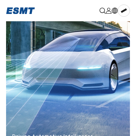
晶
豪
科
技,ESMT
Memory
aiPIM™
DRAM
LPDRAM
PSRAM
NOR
Flash
NAND
Flash
Multi-
chip
Memory
Known
Good
Die