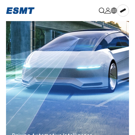
晶
豪
科
技,ESMT
Memory
aiPIM™
DRAM
LPDRAM
PSRAM
NOR
Flash
NAND
Flash
Multi-
chip
Memory
Known
Good
Die