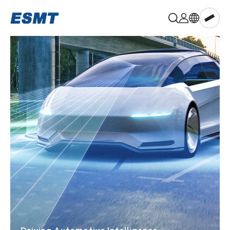
晶
豪
科
技,ESMT
Memory
aiPIM™
DRAM
LPDRAM
PSRAM
NOR
Flash
NAND
Flash
Multi-
chip
Memory
Known
Good
Die