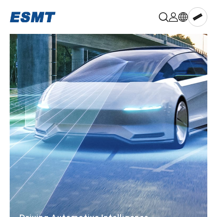
晶
豪
科
技,ESMT
Memory
aiPIM™
DRAM
LPDRAM
PSRAM
NOR
Flash
NAND
Flash
Multi-
chip
Memory
Known
Good
Die