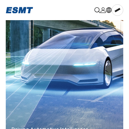
晶
豪
科
技,ESMT
Memory
aiPIM™
DRAM
LPDRAM
PSRAM
NOR
Flash
NAND
Flash
Multi-
chip
Memory
Known
Good
Die